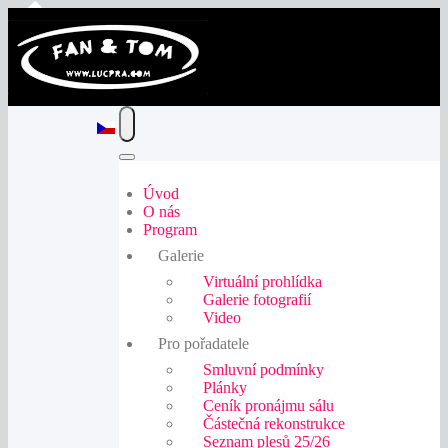
Úvod
O nás
Program
Galerie
Virtuální prohlídka
Galerie fotografií
Video
Pro pořadatele
Smluvní podmínky
Plánky
Ceník pronájmu sálu
Částečná rekonstrukce
Seznam plesů 25/26