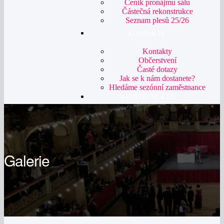
Ceník pronájmu sálu
Částečná rekonstrukce
Seznam plesů 25/26
KONTAKTY
Kontakty
Občerstvení
Časté dotazy
Jak se k nám dostanete?
Hledáme sezónní zaměstnance
NÁVŠTĚVNÍ ŘÁD
Galerie