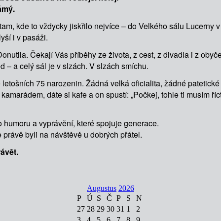
ámý.
tam, kde to vždycky jiskřilo nejvíce – do Velkého sálu Lucerny 
ší i v pasáži.
utila. Čekají Vás příběhy ze života, z cest, z divadla i z obyče
 – a celý sál je v slzách. V slzách smíchu.
e letošních 75 narozenin. Žádná velká oficialita, žádné patetic
kamarádem, dáte si kafe a on spustí: „Počkej, tohle ti musím ří
ho humoru a vyprávění, které spojuje generace.
e právě byli na návštěvě u dobrých přátel.
ávět.
Augustus
2026
P
Ú
S
Č
P
S
N
27
28
29
30
31
1
2
3
4
5
6
7
8
9