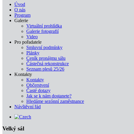
Úvod
O nás
Program
Galerie
Virtuální prohlídka
Galerie fotografií
Video
Pro pořadatele
Smluvní podmínky
Plánky
Ceník pronájmu sálu
Částečná rekonstrukce
Seznam plesů 25/26
Kontakty
Kontakty
Občerstvení
Časté dotazy
Jak se k nám dostanete?
Hledáme sezónní zaměstnance
Návštěvní řád
Velký sál