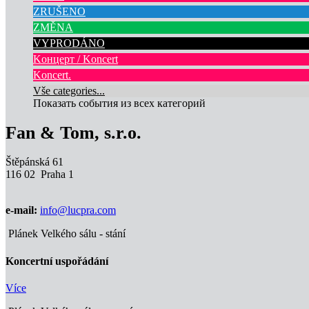
ZRUŠENO
ZMĚNA
VYPRODÁNO
Kонцерт / Koncert
Koncert.
Vše categories...
Показать события из всех категорий
Fan & Tom, s.r.o.
Štěpánská 61
116 02 Praha 1
e-mail:
info@lucpra.com
Plánek Velkého sálu - stání
Koncertní uspořádání
Více