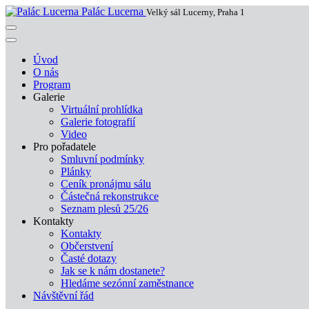
Palác Lucerna
Velký sál Lucerny, Praha 1
Úvod
O nás
Program
Galerie
Virtuální prohlídka
Galerie fotografií
Video
Pro pořadatele
Smluvní podmínky
Plánky
Ceník pronájmu sálu
Částečná rekonstrukce
Seznam plesů 25/26
Kontakty
Kontakty
Občerstvení
Časté dotazy
Jak se k nám dostanete?
Hledáme sezónní zaměstnance
Návštěvní řád