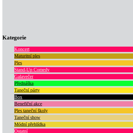
Kategorie
Koncert
Maturitní ples
Ples
Stand-Up Comedy
Galavečer
Přednáška
Taneční párty
Box
Benefiční akce
Ples taneční školy
Taneční show
Módní přehlídka
Ostatní