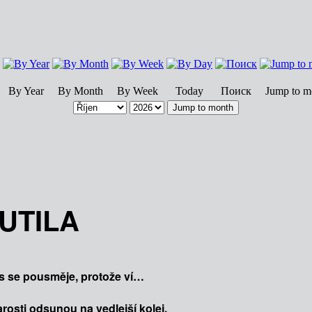
By Year
By Month
By Week
Today
Поиск
Jump to m
Jump to month
UTILA
ás se pousměje, protože ví…
arosti odsunou na vedlejší kolej.