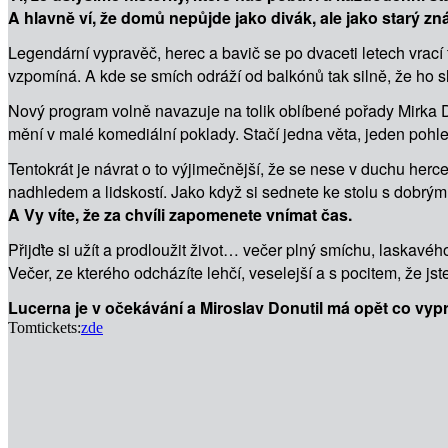
A hlavně ví, že domů nepůjde jako divák, ale jako starý zn
Legendární vypravěč, herec a bavič se po dvaceti letech vrací 
vzpomíná. A kde se smích odráží od balkónů tak silně, že ho sly
Nový program volně navazuje na tolik oblíbené pořady Mirka Don
mění v malé komediální poklady. Stačí jedna věta, jeden pohled
Tentokrát je návrat o to výjimečnější, že se nese v duchu herc
nadhledem a lidskostí. Jako když si sednete ke stolu s dobrým 
A Vy víte, že za chvíli zapomenete vnímat čas.
Přijďte si užít a prodloužit život… večer plný smíchu, laskavé
Večer, ze kterého odcházíte lehčí, veselejší a s pocitem, že jst
Lucerna je v očekávání a Miroslav Donutil má opět co vypr
Tomtickets:
zde