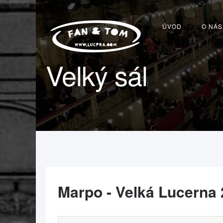
ÚVOD
O NÁS
Velký sál
Marpo - Velká Lucerna