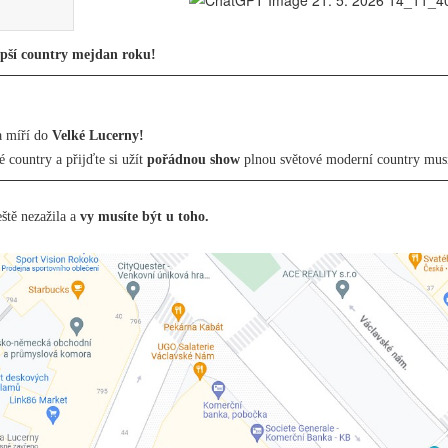
epší country mejdan roku!
a míří do
Velké Lucerny!
 country a přijďte si užít
pořádnou show
plnou světové moderní country mus
ště nezažila a
vy musíte být u toho.