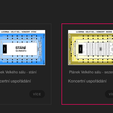
ek Velkého sálu - stání
Plánek Velkého sálu - seze
certní uspořádání
Koncertní uspořádání
VÍCE
VÍ