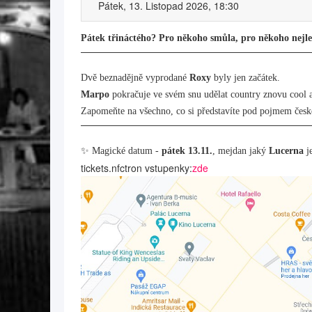
Pátek, 13. Listopad 2026, 18:30
Pátek třináctého? Pro někoho smůla, pro někoho nejl
Dvě beznadějně vyprodané
Roxy
byly jen začátek.
Marpo
pokračuje ve svém snu udělat country znovu cool 
Zapomeňte na všechno, co si představíte pod pojmem české
✨ Magické datum -
pátek 13.11.
, mejdan jaký
Lucerna
je
tickets.nfctron vstupenky:
zde