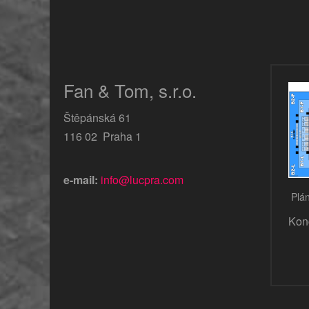
Fan & Tom, s.r.o.
Štěpánská 61
116 02 Praha 1
e-mail:
info@lucpra.com
Plán
Kon