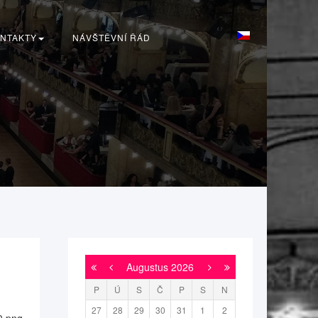
NTAKTY
NÁVŠTĚVNÍ ŘÁD
Augustus
2026
P
Ú
S
Č
P
S
N
27
28
29
30
31
1
2