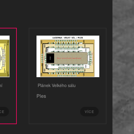
ní
Plánek Velkého sálu
Ples
CE
VÍCE